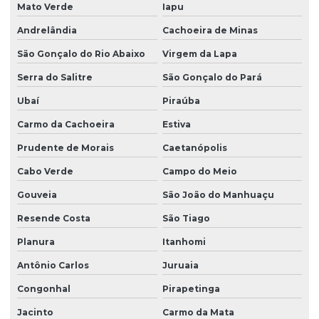
Mato Verde
Iapu
Andrelândia
Cachoeira de Minas
São Gonçalo do Rio Abaixo
Virgem da Lapa
Serra do Salitre
São Gonçalo do Pará
Ubaí
Piraúba
Carmo da Cachoeira
Estiva
Prudente de Morais
Caetanópolis
Cabo Verde
Campo do Meio
Gouveia
São João do Manhuaçu
Resende Costa
São Tiago
Planura
Itanhomi
Antônio Carlos
Juruaia
Congonhal
Pirapetinga
Jacinto
Carmo da Mata