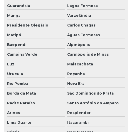
Guaranésia
Lagoa Formosa
Manga
Varzelândia
Presidente Olegário
Carlos Chagas
Matipó
Águas Formosas
Baependi
Alpinópolis
Campina Verde
Carmópolis de Minas
Luz
Malacacheta
Urucuia
Peçanha
Rio Pomba
Nova Era
Borda da Mata
São Domingos do Prata
Padre Paraíso
Santo Antônio do Amparo
Arinos
Resplendor
Lima Duarte
Itacarambi