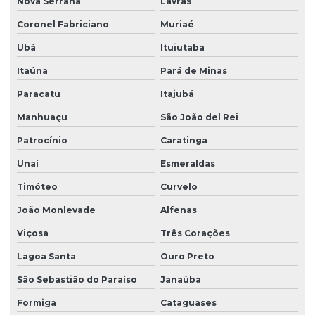
Nova Serrana
Lavras
Coronel Fabriciano
Muriaé
Ubá
Ituiutaba
Itaúna
Pará de Minas
Paracatu
Itajubá
Manhuaçu
São João del Rei
Patrocínio
Caratinga
Unaí
Esmeraldas
Timóteo
Curvelo
João Monlevade
Alfenas
Viçosa
Três Corações
Lagoa Santa
Ouro Preto
São Sebastião do Paraíso
Janaúba
Formiga
Cataguases