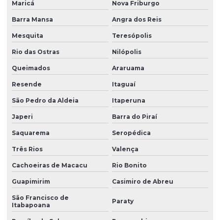
Maricá
Nova Friburgo
Barra Mansa
Angra dos Reis
Mesquita
Teresópolis
Rio das Ostras
Nilópolis
Queimados
Araruama
Resende
Itaguaí
São Pedro da Aldeia
Itaperuna
Japeri
Barra do Piraí
Saquarema
Seropédica
Três Rios
Valença
Cachoeiras de Macacu
Rio Bonito
Guapimirim
Casimiro de Abreu
São Francisco de
Paraty
Itabapoana