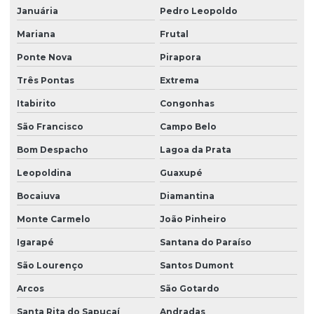
Januária
Pedro Leopoldo
Mariana
Frutal
Ponte Nova
Pirapora
Três Pontas
Extrema
Itabirito
Congonhas
São Francisco
Campo Belo
Bom Despacho
Lagoa da Prata
Leopoldina
Guaxupé
Bocaiuva
Diamantina
Monte Carmelo
João Pinheiro
Igarapé
Santana do Paraíso
São Lourenço
Santos Dumont
Arcos
São Gotardo
Santa Rita do Sapucaí
Andradas