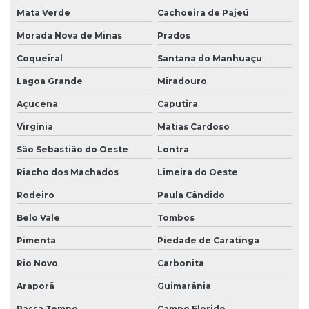
Mata Verde
Cachoeira de Pajeú
Morada Nova de Minas
Prados
Coqueiral
Santana do Manhuaçu
Lagoa Grande
Miradouro
Açucena
Caputira
Virgínia
Matias Cardoso
São Sebastião do Oeste
Lontra
Riacho dos Machados
Limeira do Oeste
Rodeiro
Paula Cândido
Belo Vale
Tombos
Pimenta
Piedade de Caratinga
Rio Novo
Carbonita
Araporã
Guimarânia
Passa Tempo
Campo Florido