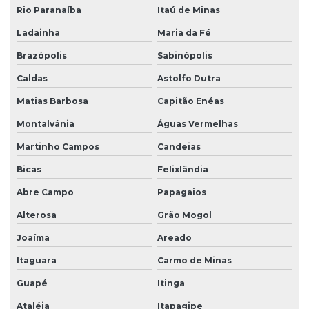
Rio Paranaíba
Itaú de Minas
Ladainha
Maria da Fé
Brazópolis
Sabinópolis
Caldas
Astolfo Dutra
Matias Barbosa
Capitão Enéas
Montalvânia
Águas Vermelhas
Martinho Campos
Candeias
Bicas
Felixlândia
Abre Campo
Papagaios
Alterosa
Grão Mogol
Joaíma
Areado
Itaguara
Carmo de Minas
Guapé
Itinga
Ataléia
Itapagipe