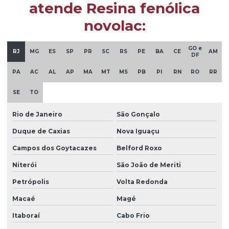
atende Resina fenólica
novolac:
GO e
RJ
MG
ES
SP
PR
SC
RS
PE
BA
CE
AM
DF
PA
AC
AL
AP
MA
MT
MS
PB
PI
RN
RO
RR
SE
TO
Rio de Janeiro
São Gonçalo
Duque de Caxias
Nova Iguaçu
Campos dos Goytacazes
Belford Roxo
Niterói
São João de Meriti
Petrópolis
Volta Redonda
Macaé
Magé
Itaboraí
Cabo Frio