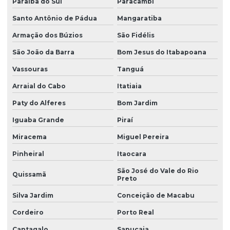
Paraíba do Sul
Paracambi
Santo Antônio de Pádua
Mangaratiba
Armação dos Búzios
São Fidélis
São João da Barra
Bom Jesus do Itabapoana
Vassouras
Tanguá
Arraial do Cabo
Itatiaia
Paty do Alferes
Bom Jardim
Iguaba Grande
Piraí
Miracema
Miguel Pereira
Pinheiral
Itaocara
São José do Vale do Rio
Quissamã
Preto
Silva Jardim
Conceição de Macabu
Cordeiro
Porto Real
Cantagalo
Sapucaia