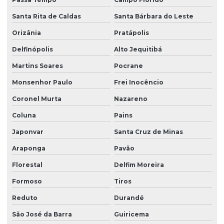
Santa Rita de Caldas
Santa Bárbara do Leste
Orizânia
Pratápolis
Delfinópolis
Alto Jequitibá
Martins Soares
Pocrane
Monsenhor Paulo
Frei Inocêncio
Coronel Murta
Nazareno
Coluna
Pains
Japonvar
Santa Cruz de Minas
Araponga
Pavão
Florestal
Delfim Moreira
Formoso
Tiros
Reduto
Durandé
São José da Barra
Guiricema