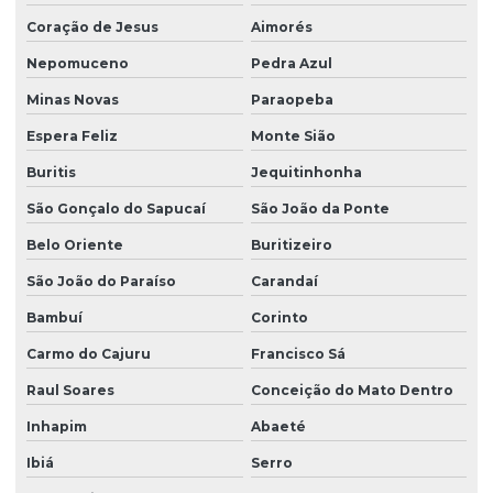
Coração de Jesus
Aimorés
Nepomuceno
Pedra Azul
Minas Novas
Paraopeba
Espera Feliz
Monte Sião
Buritis
Jequitinhonha
São Gonçalo do Sapucaí
São João da Ponte
Belo Oriente
Buritizeiro
São João do Paraíso
Carandaí
Bambuí
Corinto
Carmo do Cajuru
Francisco Sá
Raul Soares
Conceição do Mato Dentro
Inhapim
Abaeté
Ibiá
Serro