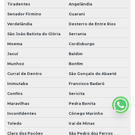
Tiradentes
Angelândia
Senador Firmino
Guarani
Verdelândia
Desterro de Entre Rios
São João Batista do Glória
Serrania
Moema
Cordisburgo
Jacuí
Baldim
Munhoz
Bonfim
Curral de Dentro
São Gonçalo do Abaeté
Inimutaba
Francisco Badaró
Confins
Sericita
Maravilhas
Pedra Bonita
Inconfidentes
Cônego Marinho
Toledo
Iraí de Minas
Claro dos Poções
São Pedro dos Ferros