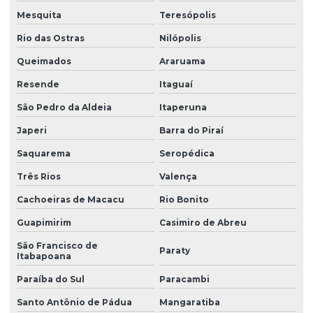
Mesquita
Teresópolis
Rio das Ostras
Nilópolis
Queimados
Araruama
Resende
Itaguaí
São Pedro da Aldeia
Itaperuna
Japeri
Barra do Piraí
Saquarema
Seropédica
Três Rios
Valença
Cachoeiras de Macacu
Rio Bonito
Guapimirim
Casimiro de Abreu
São Francisco de
Paraty
Itabapoana
Paraíba do Sul
Paracambi
Santo Antônio de Pádua
Mangaratiba