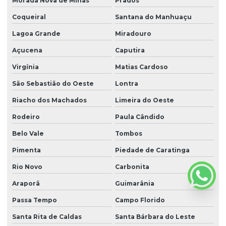
Morada Nova de Minas
Prados
Coqueiral
Santana do Manhuaçu
Lagoa Grande
Miradouro
Açucena
Caputira
Virgínia
Matias Cardoso
São Sebastião do Oeste
Lontra
Riacho dos Machados
Limeira do Oeste
Rodeiro
Paula Cândido
Belo Vale
Tombos
Pimenta
Piedade de Caratinga
Rio Novo
Carbonita
Araporã
Guimarânia
Passa Tempo
Campo Florido
Santa Rita de Caldas
Santa Bárbara do Leste