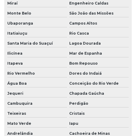
Miraí
Engenheiro Caldas
Monte Belo
São João das Missões
Ubaporanga
Campos Altos
Itatiaiuçu
Rio Casca
Santa Maria do Suaçuí
Lagoa Dourada
Ilicínea
Mar de Espanha
Itapeva
Bom Repouso
Rio Vermelho
Dores do Indaiá
Água Boa
Conceição do Rio Verde
Jequeri
Chapada Gaúcha
Cambuquira
Perdigão
Teixeiras
Cristais
Mato Verde
Iapu
Andrelândia
Cachoeira de Minas