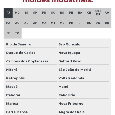
GO e
RJ
MG
ES
SP
PR
SC
RS
PE
BA
CE
AM
DF
PA
AC
AL
AP
MA
MT
MS
PB
PI
RN
RO
RR
SE
TO
Rio de Janeiro
São Gonçalo
Duque de Caxias
Nova Iguaçu
Campos dos Goytacazes
Belford Roxo
Niterói
São João de Meriti
Petrópolis
Volta Redonda
Macaé
Magé
Itaboraí
Cabo Frio
Maricá
Nova Friburgo
Barra Mansa
Angra dos Reis