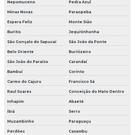
Nepomuceno
Pedra Azul
Minas Novas
Paraopeba
Espera Feliz
Monte Sião
Buritis
Jequitinhonha
São Gonçalo do Sapucaí
São João da Ponte
Belo Oriente
Buritizeiro
São João do Paraíso
Carandaí
Bambuí
Corinto
Carmo do Cajuru
Francisco Sá
Raul Soares
Conceição do Mato Dentro
Inhapim
Abaeté
Ibiá
Serro
Muzambinho
Paraguaçu
Perdões
Caxambu