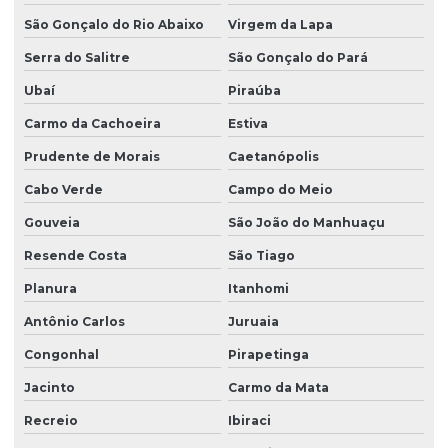
São Gonçalo do Rio Abaixo
Virgem da Lapa
Serra do Salitre
São Gonçalo do Pará
Ubaí
Piraúba
Carmo da Cachoeira
Estiva
Prudente de Morais
Caetanópolis
Cabo Verde
Campo do Meio
Gouveia
São João do Manhuaçu
Resende Costa
São Tiago
Planura
Itanhomi
Antônio Carlos
Juruaia
Congonhal
Pirapetinga
Jacinto
Carmo da Mata
Recreio
Ibiraci