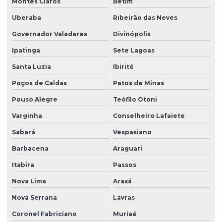
Montes Claros
Betim
Uberaba
Ribeirão das Neves
Governador Valadares
Divinópolis
Ipatinga
Sete Lagoas
Santa Luzia
Ibirité
Poços de Caldas
Patos de Minas
Pouso Alegre
Teófilo Otoni
Varginha
Conselheiro Lafaiete
Sabará
Vespasiano
Barbacena
Araguari
Itabira
Passos
Nova Lima
Araxá
Nova Serrana
Lavras
Coronel Fabriciano
Muriaé