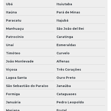
Ubá
Ituiutaba
Itaúna
Pará de Minas
Paracatu
Itajubá
Manhuaçu
São João del Rei
Patrocínio
Caratinga
Unaí
Esmeraldas
Timóteo
Curvelo
João Monlevade
Alfenas
Viçosa
Três Corações
Lagoa Santa
Ouro Preto
São Sebastião do Paraíso
Janaúba
Formiga
Cataguases
Januária
Pedro Leopoldo
Mariana
Frutal