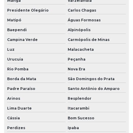
Manga
Varzelândia
Presidente Olegário
Carlos Chagas
Matipó
Águas Formosas
Baependi
Alpinópolis
Campina Verde
Carmópolis de Minas
Luz
Malacacheta
Urucuia
Peçanha
Rio Pomba
Nova Era
Borda da Mata
São Domingos do Prata
Padre Paraíso
Santo Antônio do Amparo
Arinos
Resplendor
Lima Duarte
Itacarambi
Cássia
Bom Sucesso
Perdizes
Ipaba