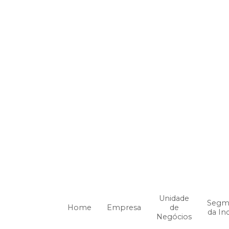
Unidade
Segm
Home
Empresa
de
da Ind
Negócios